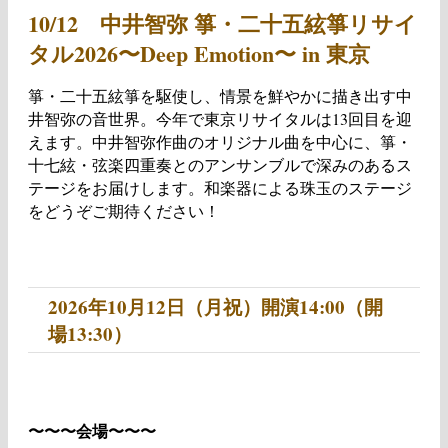
10/12 中井智弥 箏・二十五絃箏リサイ
タル2026〜Deep Emotion〜 in 東京
箏・二十五絃箏を駆使し、情景を鮮やかに描き出す中
井智弥の音世界。今年で東京リサイタルは13回目を迎
えます。中井智弥作曲のオリジナル曲を中心に、箏・
十七絃・弦楽四重奏とのアンサンブルで深みのあるス
テージをお届けします。和楽器による珠玉のステージ
をどうぞご期待ください！
2026年10月12日（月祝）開演14:00（開
場13:30）
〜〜〜会場〜〜〜