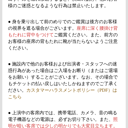
様のご迷惑となるような行為は禁止いたします。
●
身を乗り出して前のめりでのご鑑賞は後方のお客様
の視界を遮る場合がございます。
座席に深く腰掛け背
もたれに背中をつけて
ご鑑賞ください。また、前方の
お客様の座席の背もたれに靴が当たらないようご注意
ください。
●
施設内で他のお客様および出演者・スタッフへの迷
惑行為があった場合はご入場をお断り（またはご退場
をお願い）することがございます。なお、その場合で
もチケットの払い戻しはいたしかねますのでご了承く
ださい。
カスタマーハラスメントポリシー（PDF）は
こちら
●
上演中の客席内では、携帯電話、カメラ、音の鳴る
電子機器などの電源は、必ずお切り下さい。また、
照
明が暗い客席では少しの明かりでも大変目立ちます。